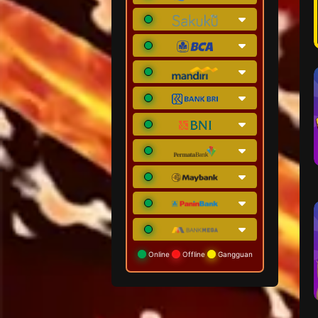
Online
Offline
Gangguan