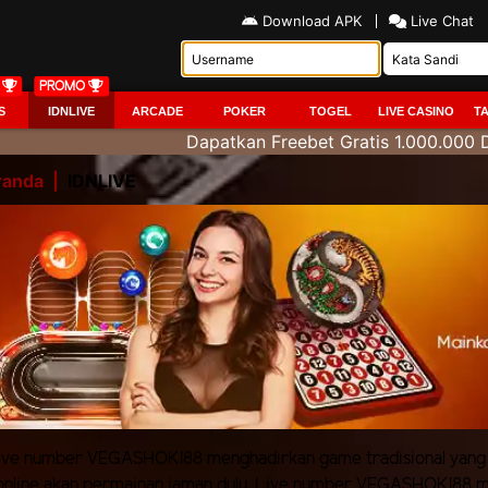
Download APK
Live Chat
O
PROMO
S
IDNLIVE
ARCADE
POKER
TOGEL
LIVE CASINO
T
 Freebet Gratis 1.000.000 Dan Juga Freechip 500.000 D
randa
IDNLIVE
ive number VEGASHOKI88 menghadirkan game tradisional yang m
online akan permainan jaman dulu. Live number VEGASHOKI88 me