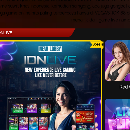
me suwit khas Indonesia, kemudian samgong, ada juga gongball 
uga game online hits paling terpercaya hanya di VEGASHOKI88 
menarik dari game live numb
DNLIVE
Spesial
Red 