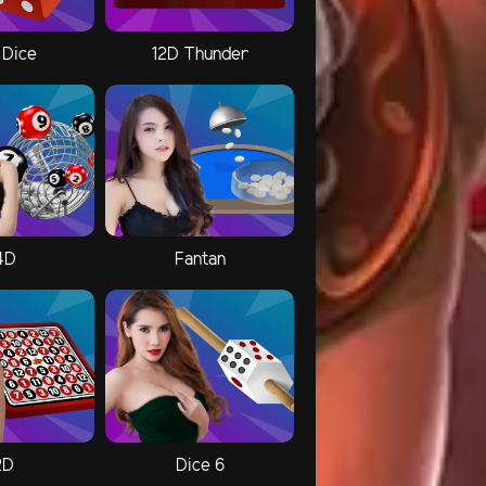
 Dice
12D Thunder
4D
Fantan
2D
Dice 6